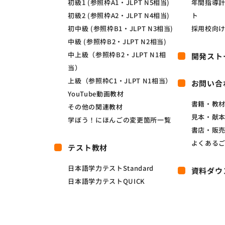
初級1 (参照枠A1・JLPT N5相当)
年間指導
初級2 (参照枠A2・JLPT N4相当)
ト
初中級 (参照枠B1・JLPT N3相当)
採用校向
中級 (参照枠B2・JLPT N2相当)
中上級（参照枠B2・JLPT N1相
開発スト
当）
上級（参照枠C1・JLPT N1相当）
お問い合
YouTube動画教材
書籍・教
その他の関連教材
見本・献
学ぼう！にほんごの変更箇所一覧
書店・販
よくある
テスト教材
日本語学力テストStandard
資料ダウ
日本語学力テストQUICK