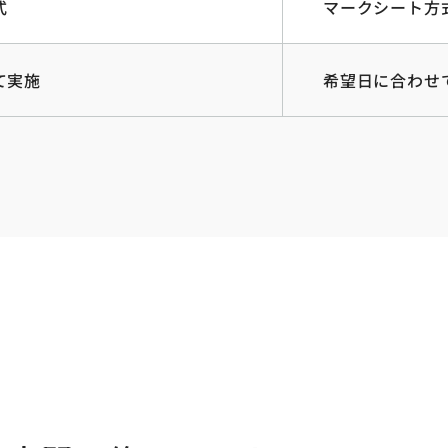
式
マークシート方
て実施
希望日に合わせ