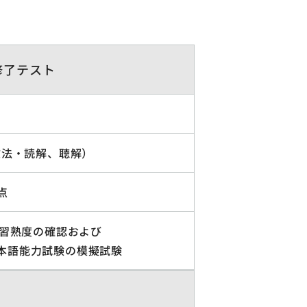
修了テスト
文法・読解、聴解）
点
の習熟度の確認および
、日本語能力試験の模擬試験